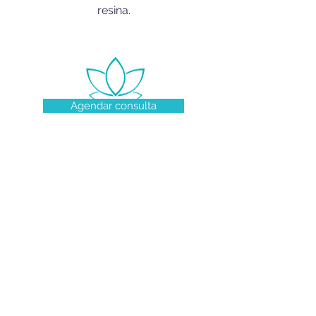
resina.
Agendar consulta
Endereço:
Av. Independência, 925 - Sala 811
Porto Alegre / RS
•Acesso fácil por transporte coletivo (lotação, ônibus);
•Estacionamento privado no prédio e próximo ao local
- Acessibilidade
Fone:
(51) 3328-4007
/
(51) 99872 4007